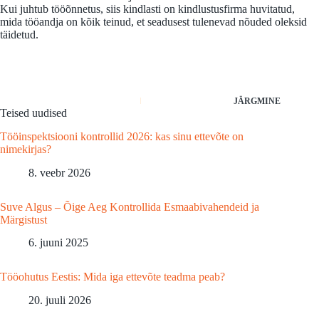
Kui juhtub tööõnnetus, siis kindlasti on kindlustusfirma huvitatud,
mida tööandja on kõik teinud, et seadusest tulenevad nõuded oleksid
täidetud.
JÄRGMINE
Teised uudised
Tööinspektsiooni kontrollid 2026: kas sinu ettevõte on
nimekirjas?
8. veebr 2026
Suve Algus – Õige Aeg Kontrollida Esmaabivahendeid ja
Märgistust
6. juuni 2025
Tööohutus Eestis: Mida iga ettevõte teadma peab?
20. juuli 2026