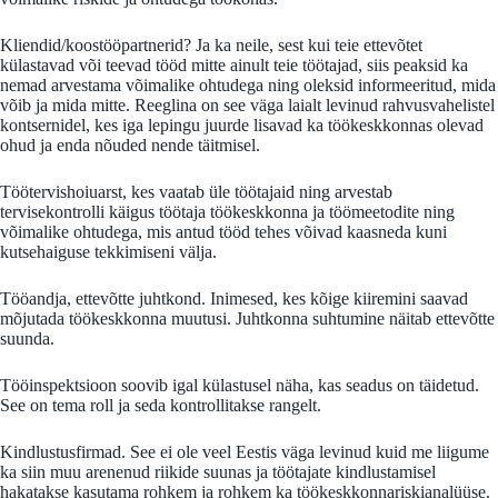
Kliendid/koostööpartnerid? Ja ka neile, sest kui teie ettevõtet
külastavad või teevad tööd mitte ainult teie töötajad, siis peaksid ka
nemad arvestama võimalike ohtudega ning oleksid informeeritud, mida
võib ja mida mitte. Reeglina on see väga laialt levinud rahvusvahelistel
kontsernidel, kes iga lepingu juurde lisavad ka töökeskkonnas olevad
ohud ja enda nõuded nende täitmisel.
Töötervishoiuarst, kes vaatab üle töötajaid ning arvestab
tervisekontrolli käigus töötaja töökeskkonna ja töömeetodite ning
võimalike ohtudega, mis antud tööd tehes võivad kaasneda kuni
kutsehaiguse tekkimiseni välja.
Tööandja, ettevõtte juhtkond. Inimesed, kes kõige kiiremini saavad
mõjutada töökeskkonna muutusi. Juhtkonna suhtumine näitab ettevõtte
suunda.
Tööinspektsioon soovib igal külastusel näha, kas seadus on täidetud.
See on tema roll ja seda kontrollitakse rangelt.
Kindlustusfirmad. See ei ole veel Eestis väga levinud kuid me liigume
ka siin muu arenenud riikide suunas ja töötajate kindlustamisel
hakatakse kasutama rohkem ja rohkem ka töökeskkonnariskianalüüse.