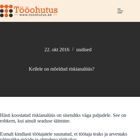
22. okt 2016
uudised
Kellele on mõeldud riskianalüüs?
Hästi koostatud riskianalüüs on sisendiks väga paljudele. See on
rohkem, kui ainult seaduse täitmine.
Esmalt kindlasti töötajatele suunatud, et töötaja teaks ja arvestaks
võimalike riskide ja ohtudega töökohas.