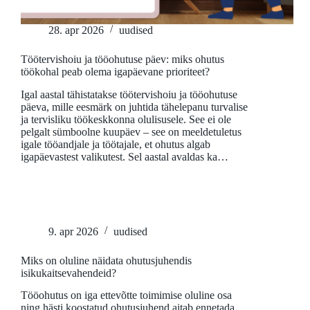
28. apr 2026
uudised
Töötervishoiu ja tööohutuse päev: miks ohutus
töökohal peab olema igapäevane prioriteet?
Igal aastal tähistatakse töötervishoiu ja tööohutuse
päeva, mille eesmärk on juhtida tähelepanu turvalise
ja tervisliku töökeskkonna olulisusele. See ei ole
pelgalt sümboolne kuupäev – see on meeldetuletus
igale tööandjale ja töötajale, et ohutus algab
igapäevastest valikutest. Sel aastal avaldas ka…
9. apr 2026
uudised
Miks on oluline näidata ohutusjuhendis
isikukaitsevahendeid?
Tööohutus on iga ettevõtte toimimise oluline osa
ning hästi koostatud ohutusjuhend aitab ennetada