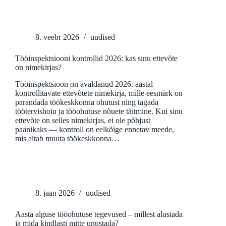
8. veebr 2026
uudised
Tööinspektsiooni kontrollid 2026: kas sinu ettevõte
on nimekirjas?
Tööinspektsioon on avaldanud 2026. aastal
kontrollitavate ettevõtete nimekirja, mille eesmärk on
parandada töökeskkonna ohutust ning tagada
töötervishoiu ja tööohutuse nõuete täitmine. Kui sinu
ettevõte on selles nimekirjas, ei ole põhjust
paanikaks — kontroll on eelkõige ennetav meede,
mis aitab muuta töökeskkonna…
8. jaan 2026
uudised
Aasta alguse tööohutuse tegevused – millest alustada
ja mida kindlasti mitte unustada?