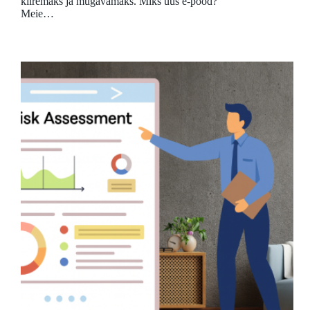
kiiremaks ja mugavamaks. Miks uus e-pood?
Meie…