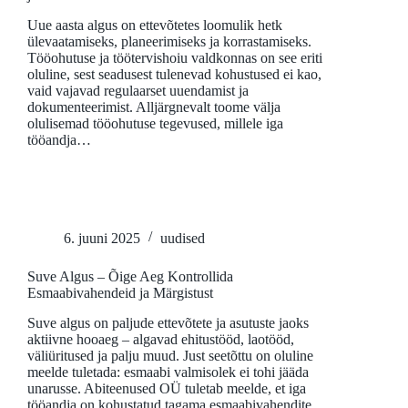
Uue aasta algus on ettevõtetes loomulik hetk
ülevaatamiseks, planeerimiseks ja korrastamiseks.
Tööohutuse ja töötervishoiu valdkonnas on see eriti
oluline, sest seadusest tulenevad kohustused ei kao,
vaid vajavad regulaarset uuendamist ja
dokumenteerimist. Alljärgnevalt toome välja
olulisemad tööohutuse tegevused, millele iga
tööandja…
6. juuni 2025
uudised
Suve Algus – Õige Aeg Kontrollida
Esmaabivahendeid ja Märgistust
Suve algus on paljude ettevõtete ja asutuste jaoks
aktiivne hooaeg – algavad ehitustööd, laotööd,
väliüritused ja palju muud. Just seetõttu on oluline
meelde tuletada: esmaabi valmisolek ei tohi jääda
unarusse. Abiteenused OÜ tuletab meelde, et iga
tööandja on kohustatud tagama esmaabivahendite