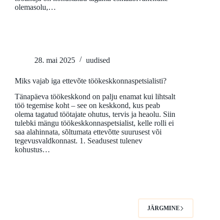
olemasolu,…
28. mai 2025
uudised
Miks vajab iga ettevõte töökeskkonnaspetsialisti?
Tänapäeva töökeskkond on palju enamat kui lihtsalt
töö tegemise koht – see on keskkond, kus peab
olema tagatud töötajate ohutus, tervis ja heaolu. Siin
tulebki mängu töökeskkonnaspetsialist, kelle rolli ei
saa alahinnata, sõltumata ettevõtte suurusest või
tegevusvaldkonnast. 1. Seadusest tulenev
kohustus…
JÄRGMINE