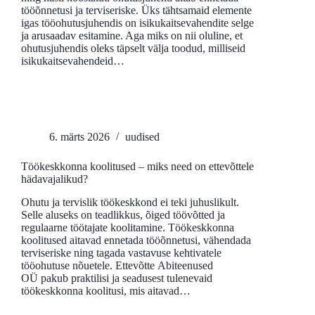
tööõnnetusi ja terviseriske. Üks tähtsamaid elemente
igas tööohutusjuhendis on isikukaitsevahendite selge
ja arusaadav esitamine. Aga miks on nii oluline, et
ohutusjuhendis oleks täpselt välja toodud, milliseid
isikukaitsevahendeid…
6. märts 2026
uudised
Töökeskkonna koolitused – miks need on ettevõttele
hädavajalikud?
Ohutu ja tervislik töökeskkond ei teki juhuslikult.
Selle aluseks on teadlikkus, õiged töövõtted ja
regulaarne töötajate koolitamine. Töökeskkonna
koolitused aitavad ennetada tööõnnetusi, vähendada
terviseriske ning tagada vastavuse kehtivatele
tööohutuse nõuetele. Ettevõtte Abiteenused
OÜ pakub praktilisi ja seadusest tulenevaid
töökeskkonna koolitusi, mis aitavad…