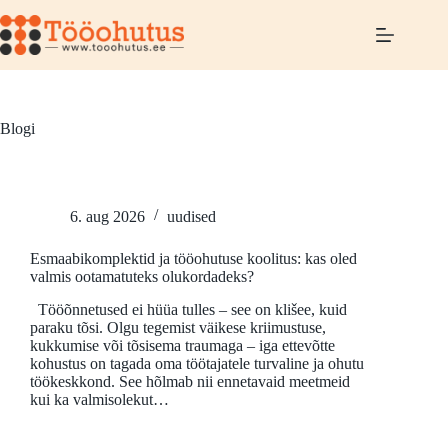
Blogi
6. aug 2026
uudised
Esmaabikomplektid ja tööohutuse koolitus: kas oled
valmis ootamatuteks olukordadeks?
Tööõnnetused ei hüüa tulles – see on klišee, kuid
paraku tõsi. Olgu tegemist väikese kriimustuse,
kukkumise või tõsisema traumaga – iga ettevõtte
kohustus on tagada oma töötajatele turvaline ja ohutu
töökeskkond. See hõlmab nii ennetavaid meetmeid
kui ka valmisolekut…