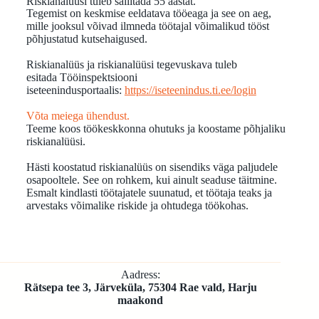
Riskianalüüsi tuleb säilitada 55 aastat.
Tegemist on keskmise eeldatava tööeaga ja see on aeg,
mille jooksul võivad ilmneda töötajal võimalikud tööst
põhjustatud kutsehaigused.
Riskianalüüs ja riskianalüüsi tegevuskava tuleb
esitada Tööinspektsiooni
iseteenindusportaalis:
https://iseteenindus.ti.ee/login
Võta meiega ühendust.
Teeme koos töökeskkonna ohutuks ja koostame põhjaliku
riskianalüüsi.
Hästi koostatud riskianalüüs on sisendiks väga paljudele
osapooltele. See on rohkem, kui ainult seaduse täitmine.
Esmalt kindlasti töötajatele suunatud, et töötaja teaks ja
arvestaks võimalike riskide ja ohtudega töökohas.
Aadress:
Rätsepa tee 3, Järveküla, 75304 Rae vald, Harju
maakond