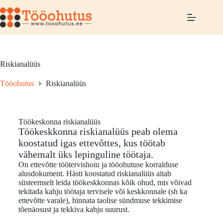
Riskianalüüs
Tööohutus
Riskianalüüs
Töökeskonna riskianalüüs
Töökeskkonna riskianalüüs peab olema
koostatud igas ettevõttes, kus töötab
vähemalt üks lepinguline töötaja.
On ettevõtte töötervishoiu ja tööohutuse korralduse
alusdokument. Hästi koostatud riskianalüüs aitab
süsteemselt leida töökeskkonnas kõik ohud, mis võivad
tekitada kahju töötaja tervisele või keskkonnale (sh ka
ettevõtte varale), hinnata taolise sündmuse tekkimise
tõenäosust ja tekkiva kahju suurust.