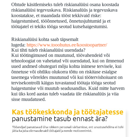
Ohtude käsitlemiseks tuleb riskianalüüsi osana koostada
riskianalüüsi tegevuskava. Riskianalüüs ja tegevuskava
koostatakse, et maandada tööst tekkivaid riske:
haigestumised, tööõnnetused, õnnetusjuhtumid ja et
töötajatel ei tekiks tööga seotud kutsehaigestumisi.
Riskianalüüsi kohta saab täpsemalt
lugeda:
https://www.tooohutus.ee/koostoopartner/
Kui tihti tuleb riskianalüüsi uuendada?
Kui töötingimused on muutunud, töövahendeid või
tehnoloogiat on vahetatud või uuendatud, kui on ilmnenud
uued andmed ohuteguri mõju kohta inimese tervisele, kui
õnnetuse või ohtliku olukorra tõttu on riskitase esialgse
tasemega võrreldes muutunud või kui töötervishoiuarst on
tervisekontrolli käigus tuvastanud töötaja tööga seotud
haigestumise või muutub seadusandlus. Kuid mitte harvem
kui üks kord aastas tuleb vaadata üle riskianalüüs ja viia
sisse muudatused.