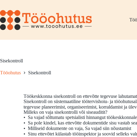
Töö
Sisekontroll
Tööohutus
Sisekontroll
Töökeskkonna sisekontroll on ettevõtte tegevuse lahutamat
Sisekontroll on süstemaatiline töötervishoiu- ja tööohutus
tegevuse planeerimist, organiseerimist, korraldamist ja üle
Milleks on vaja sisekontrolli või siseauditit?
• Sa vajad sõltumatu spetsialisti hinnangut töökeskkonnal
• Sa pole kindel, kas ettevõtte dokumentide sisu vastab se
• Milliseid dokumente on vaja, Sa vajad siin nõustamist
• Sinu ettevõtet külastab tööinspektor ja soovid selleks va