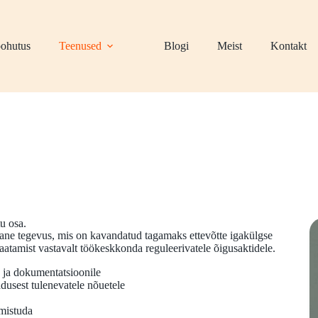
ohutus
Teenused
Blogi
Meist
Kontakt
u osa.
alane tegevus, mis on kavandatud tagamaks ettevõtte igakülgse
vaatamist vastavalt töökeskkonda reguleerivatele õigusaktidele.
e ja dokumentatsioonile
adusest tulenevatele nõuetele
lmistuda